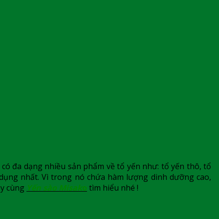
 có đa dạng nhiều sản phẩm về tổ yến như: tổ yến thô, tổ
 dụng nhất. Vì trong nó chứa hàm lượng dinh dưỡng cao,
y cùng
Yến sào Misak
o
tìm hiểu nhé !