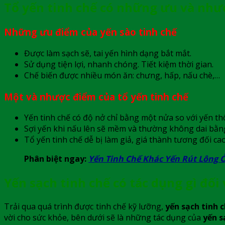
Tổ yến tinh chế có những ưu và nhượ
Những ưu điểm của yến sào tinh chế
Được làm sạch sẽ, tai yến hình dạng bắt mắt.
Sử dụng tiện lợi, nhanh chóng. Tiết kiệm thời gian.
Chế biến được nhiều món ăn: chưng, hấp, nấu chè,…
Một và nhược điểm của tổ yến tinh chế
Yến tinh chế có độ nở chỉ bằng một nửa so với yến thô
Sợi yến khi nấu lên sẽ mềm và thường không dai bằng 
Tổ yến tinh chế dễ bị làm giả, giá thành tương đối cao
Phân biệt ngay:
Yến Tinh Chế Khác Yến Rút Lông 
Yến sạch tinh chế có tác dụng gì đối 
Trải qua quá trình được tinh chế kỹ lưỡng,
yến sạch tinh 
vời cho sức khỏe, bên dưới sẽ là những tác dụng của
yến s