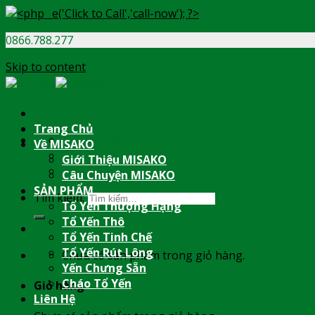
0866.788.277
Skip to content
Trang Chủ
info@misako.vn
Về MISAKO
08:00 - 17:00
Giới Thiệu MISAKO
0866.788.277
Câu Chuyện MISAKO
SẢN PHẨM
Tìm kiếm:
Tổ Yến Thượng Hạng
Tổ Yến Thô
Tổ Yến Tinh Chế
Tổ Yến Rút Lông
Chưa có sản phẩm trong giỏ hàng.
Yến Chưng Sẵn
Cháo Tổ Yến
Giỏ hàng
Liên Hệ