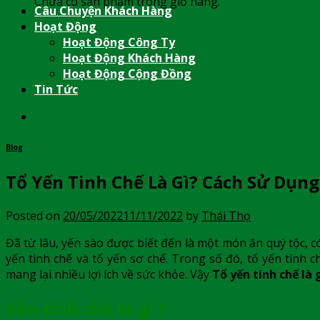
Chưa có sản phẩm trong giỏ hàng.
Câu Chuyện Khách Hàng
Hoạt Động
Hoạt Động Công Ty
Hoạt Động Khách Hàng
Hoạt Động Cộng Đồng
Tin Tức
Blog
Tổ Yến Tinh Chế Là Gì? Cách Sử Dụng
Posted on
20/05/2022
11/11/2022
by
Thái Thọ
Đã từ lâu, yến sào được biết đến là một món ăn quý tộc, c
yến tinh chế và tổ yến sơ chế. Trong số đó, tổ yến tinh
mang lại nhiều lợi ích về sức khỏe. Vậy
Tổ yến tinh chế là 
Yến tinh chế là gì ?