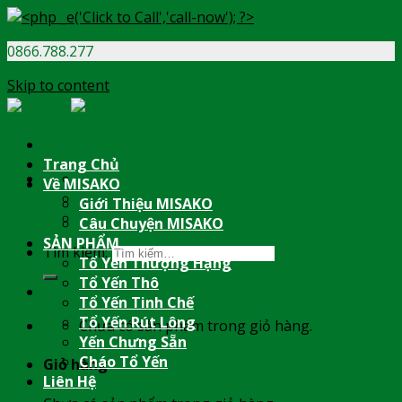
0866.788.277
Skip to content
Trang Chủ
info@misako.vn
Về MISAKO
08:00 - 17:00
Giới Thiệu MISAKO
0866.788.277
Câu Chuyện MISAKO
SẢN PHẨM
Tìm kiếm:
Tổ Yến Thượng Hạng
Tổ Yến Thô
Tổ Yến Tinh Chế
Tổ Yến Rút Lông
Chưa có sản phẩm trong giỏ hàng.
Yến Chưng Sẵn
Cháo Tổ Yến
Giỏ hàng
Liên Hệ