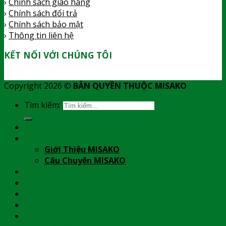
›
Chính sách giao hàng
›
Chính sách đổi trả
›
Chính sách bảo mật
›
Thông tin liên hệ
KẾT NỐI VỚI CHÚNG TÔI
Copyright 2026 ©
BẢN QUYỀN THUỘC MISAKO
Tìm kiếm:
Trang Chủ
Về MISAKO
Giới Thiệu MISAKO
Câu Chuyện MISAKO
Tổ Yến Thượng Hạng
Tổ Yến Thô
Tổ Yến Tinh Chế
Tổ Yến Rút Lông
Yến Chưng Sẵn