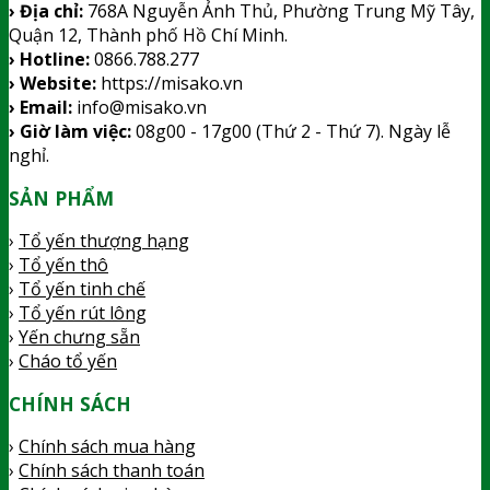
› Địa chỉ:
768A Nguyễn Ảnh Thủ, Phường Trung Mỹ Tây,
Quận 12, Thành phố Hồ Chí Minh.
› Hotline:
0866.788.277
› Website:
https://misako.vn
› Email:
info@misako.vn
› Giờ làm việc:
08g00 - 17g00 (Thứ 2 - Thứ 7). Ngày lễ
nghỉ.
SẢN PHẨM
›
Tổ yến thượng hạng
›
Tổ yến thô
›
Tổ yến tinh chế
›
Tổ yến rút lông
›
Yến chưng sẵn
›
Cháo tổ yến
CHÍNH SÁCH
›
Chính sách mua hàng
›
Chính sách thanh toán