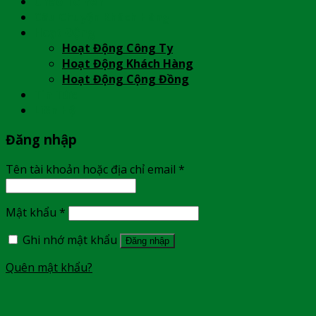
Cháo Tổ Yến
Câu Chuyện Khách Hàng
Hoạt Động
Hoạt Động Công Ty
Hoạt Động Khách Hàng
Hoạt Động Cộng Đồng
Tin Tức
Liên Hệ
Đăng nhập
Tên tài khoản hoặc địa chỉ email
*
Mật khẩu
*
Ghi nhớ mật khẩu
Đăng nhập
Quên mật khẩu?