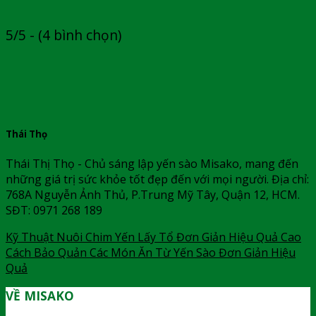
5/5 - (4 bình chọn)
Thái Thọ
Thái Thị Thọ - Chủ sáng lập yến sào Misako, mang đến
những giá trị sức khỏe tốt đẹp đến với mọi người. Địa chỉ:
768A Nguyễn Ảnh Thủ, P.Trung Mỹ Tây, Quận 12, HCM.
SĐT: 0971 268 189
Kỹ Thuật Nuôi Chim Yến Lấy Tổ Đơn Giản Hiệu Quả Cao
Cách Bảo Quản Các Món Ăn Từ Yến Sào Đơn Giản Hiệu
Quả
VỀ MISAKO