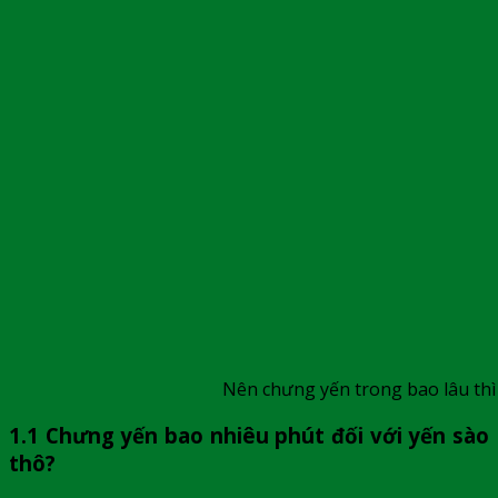
Nên chưng yến trong bao lâu thì
1.1 Chưng yến bao nhiêu phút đối với yến sào
thô?