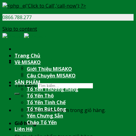
0866.788.277
Skip to content
Trang Chủ
info@misako.vn
Về MISAKO
08:00 - 17:00
Giới Thiệu MISAKO
0866.788.277
Câu Chuyện MISAKO
SẢN PHẨM
Tìm kiếm:
Tổ Yến Thượng Hạng
Tổ Yến Thô
Tổ Yến Tinh Chế
Tổ Yến Rút Lông
Chưa có sản phẩm trong giỏ hàng.
Yến Chưng Sẵn
Cháo Tổ Yến
Giỏ hàng
Liên Hệ