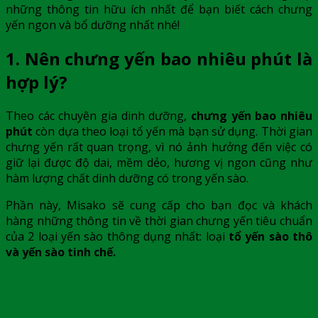
những thông tin hữu ích nhất để bạn biết cách chưng
yến ngon và bổ dưỡng nhất nhé!
1. Nên chưng yến bao nhiêu phút là
hợp lý?
Theo các chuyên gia dinh dưỡng,
chưng yến bao nhiêu
phút
còn dựa theo loại tổ yến mà bạn sử dụng. Thời gian
chưng yến rất quan trọng, vì nó ảnh hưởng đến việc có
giữ lại được độ dai, mềm dẻo, hương vị ngon cũng như
hàm lượng chất dinh dưỡng có trong yến sào.
Phần này, Misako sẽ cung cấp cho bạn đọc và khách
hàng những thông tin về thời gian chưng yến tiêu chuẩn
của 2 loại yến sào thông dụng nhất: loại
tổ yến sào thô
và yến sào tinh chế.