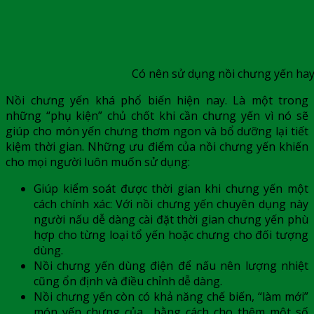
Có nên sử dụng nồi chưng yến ha
Nồi chưng yến khá phổ biến hiện nay. Là một trong
những “phụ kiện” chủ chốt khi cần chưng yến vì nó sẽ
giúp cho món yến chưng thơm ngon và bổ dưỡng lại tiết
kiệm thời gian. Những ưu điểm của nồi chưng yến khiến
cho mọi người luôn muốn sử dụng:
Giúp kiểm soát được thời gian khi chưng yến một
cách chính xác: Với nồi chưng yến chuyên dụng này
người nấu dễ dàng cài đặt thời gian chưng yến phù
hợp cho từng loại tổ yến hoặc chưng cho đối tượng
dùng.
Nồi chưng yến dùng điện để nấu nên lượng nhiệt
cũng ổn định và điều chỉnh dễ dàng.
Nồi chưng yến còn có khả năng chế biến, “làm mới”
món yến chưng của bằng cách cho thêm một số