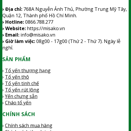
› Địa chỉ:
768A Nguyễn Ảnh Thủ, Phường Trung Mỹ Tây,
Quận 12, Thành phố Hồ Chí Minh.
› Hotline:
0866.788.277
› Website:
https://misako.vn
› Email:
info@misako.vn
› Giờ làm việc:
08g00 - 17g00 (Thứ 2 - Thứ 7). Ngày lễ
nghỉ.
SẢN PHẨM
›
Tổ yến thượng hạng
›
Tổ yến thô
›
Tổ yến tinh chế
›
Tổ yến rút lông
›
Yến chưng sẵn
›
Cháo tổ yến
CHÍNH SÁCH
›
Chính sách mua hàng