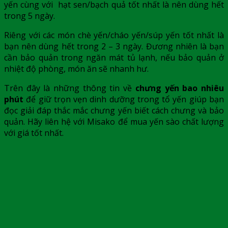
yến cùng với hạt sen/bạch quả tốt nhất là nên dùng hết
trong 5 ngày.
Riêng với các món chè yến/cháo yến/súp yến tốt nhất là
bạn nên dùng hết trong 2 – 3 ngày. Đương nhiên là bạn
cần bảo quản trong ngăn mát tủ lạnh, nếu bảo quản ở
nhiệt độ phòng, món ăn sẽ nhanh hư.
Trên đây là những thông tin về
chưng yến bao nhiêu
phút
để giữ trọn vẹn dinh dưỡng trong tổ yến
giúp bạn
đọc giải đáp thắc mắc chưng yến biết cách chưng và bảo
quản. Hãy liên hệ với Misako để mua yến sào chất lượng
với giá tốt nhất.