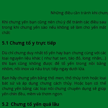
Những điều cần tránh khi chưn
Khi chưng yến bạn cũng nên chú ý để tránh các điều sau
trong khi chưng yến sào nếu không sẽ làm cho yến mất
chất:
5.1 Chưng tổ y trực tiếp
Dù chỉ chưng duy nhất tổ yến hay bạn chưng cùng với các
loại nguyên liệu khác ( như hạt sen, táo đỏ, long nhãn,…)
thì bạn cũng không được để tổ yến trong nồi bằng
nhôm, nồi inox và nấu trực tiếp ngay dưới lửa.
Bạn hãy chưng yến bằng thố men, thố thủy tinh hoặc loại
bát sứ và áp dụng chưng cách thủy. Hoặc bạn có thể
chưng yến bằng các loại nồi chưng chuyên dụng sẽ giúp
yến chín đều, mềm và thơm ngon.
5.2 Chưng tổ yến quá lâu