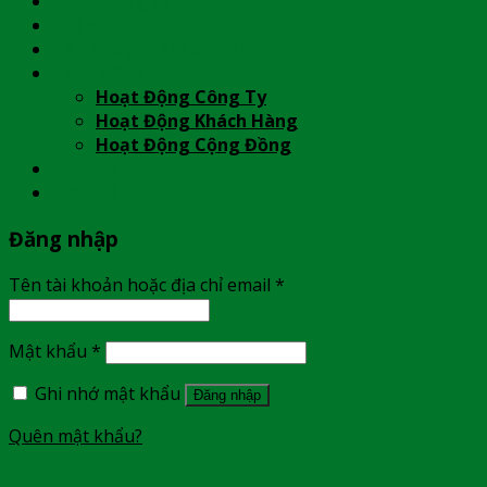
Yến Chưng Sẵn
Cháo Tổ Yến
Câu Chuyện Khách Hàng
Hoạt Động
Hoạt Động Công Ty
Hoạt Động Khách Hàng
Hoạt Động Cộng Đồng
Tin Tức
Liên Hệ
Đăng nhập
Tên tài khoản hoặc địa chỉ email
*
Mật khẩu
*
Ghi nhớ mật khẩu
Đăng nhập
Quên mật khẩu?