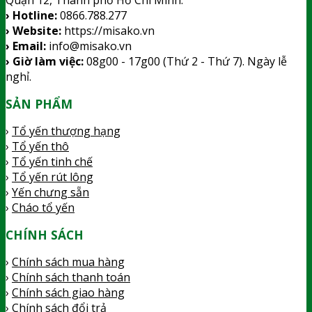
Quận 12, Thành phố Hồ Chí Minh.
› Hotline:
0866.788.277
› Website:
https://misako.vn
› Email:
info@misako.vn
› Giờ làm việc:
08g00 - 17g00 (Thứ 2 - Thứ 7). Ngày lễ
nghỉ.
SẢN PHẨM
›
Tổ yến thượng hạng
›
Tổ yến thô
›
Tổ yến tinh chế
›
Tổ yến rút lông
›
Yến chưng sẵn
›
Cháo tổ yến
CHÍNH SÁCH
›
Chính sách mua hàng
›
Chính sách thanh toán
›
Chính sách giao hàng
›
Chính sách đổi trả