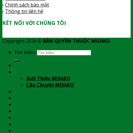
›
Chính sách bảo mật
›
Thông tin liên hệ
KẾT NỐI VỚI CHÚNG TÔI
Copyright 2026 ©
BẢN QUYỀN THUỘC MISAKO
Tìm kiếm:
Trang Chủ
Về MISAKO
Giới Thiệu MISAKO
Câu Chuyện MISAKO
Tổ Yến Thượng Hạng
Tổ Yến Thô
Tổ Yến Tinh Chế
Tổ Yến Rút Lông
Yến Chưng Sẵn
Cháo Tổ Yến
Câu Chuyện Khách Hàng