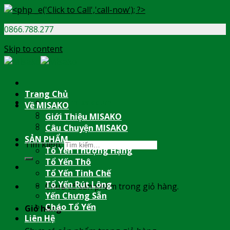
0866.788.277
Skip to content
Trang Chủ
info@misako.vn
Về MISAKO
08:00 - 17:00
Giới Thiệu MISAKO
0866.788.277
Câu Chuyện MISAKO
SẢN PHẨM
Tìm kiếm:
Tổ Yến Thượng Hạng
Tổ Yến Thô
Tổ Yến Tinh Chế
Tổ Yến Rút Lông
Chưa có sản phẩm trong giỏ hàng.
Yến Chưng Sẵn
Cháo Tổ Yến
Giỏ hàng
Liên Hệ