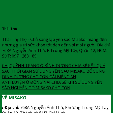
Thái Thọ
Thái Thị Thọ - Chủ sáng lập yến sào Misako, mang đến
những giá trị sức khỏe tốt đẹp đến với mọi người. Địa chỉ:
768A Nguyễn Ảnh Thủ, P.Trung Mỹ Tây, Quận 12, HCM.
SĐT: 0971 268 189
CHỊ QUỲNH TRANG Ở BÌNH DƯƠNG CHIA SẺ KẾT QUẢ
SAU THỜI GIAN SỬ DỤNG YẾN SÀO MISAKO BỔ SUNG
DINH DƯỠNG CHO CON GÁI BIẾNG ĂN
ANH LUYỆN Ở ĐỒNG NAI CHIA SẺ KHI SỬ DỤNG YẾN
SÀO NGUYÊN TỔ MISAKO CHO CON
VỀ MISAKO
› Địa chỉ:
768A Nguyễn Ảnh Thủ, Phường Trung Mỹ Tây,