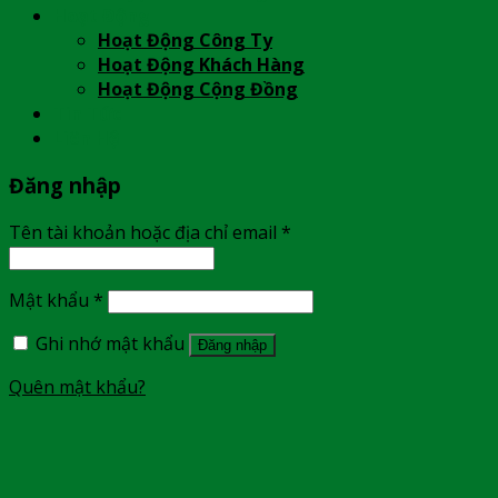
Hoạt Động
Hoạt Động Công Ty
Hoạt Động Khách Hàng
Hoạt Động Cộng Đồng
Tin Tức
Liên Hệ
Đăng nhập
Tên tài khoản hoặc địa chỉ email
*
Mật khẩu
*
Ghi nhớ mật khẩu
Đăng nhập
Quên mật khẩu?