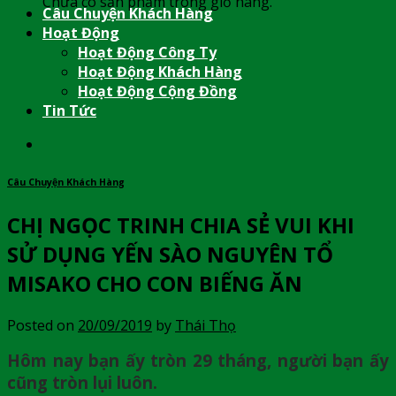
Chưa có sản phẩm trong giỏ hàng.
Câu Chuyện Khách Hàng
Hoạt Động
Hoạt Động Công Ty
Hoạt Động Khách Hàng
Hoạt Động Cộng Đồng
Tin Tức
Câu Chuyện Khách Hàng
CHỊ NGỌC TRINH CHIA SẺ VUI KHI
SỬ DỤNG YẾN SÀO NGUYÊN TỔ
MISAKO CHO CON BIẾNG ĂN
Posted on
20/09/2019
by
Thái Thọ
Hôm nay bạn ấy tròn 29 tháng, người bạn ấy
cũng tròn lụi luôn.