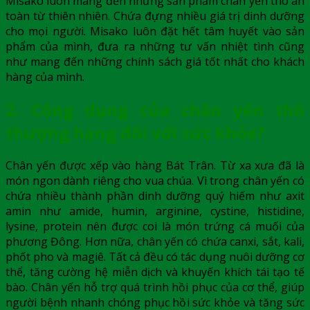
Misako luôn mang đến những sản phẩm
chân yến thô
an
toàn từ thiên nhiên. Chứa đựng nhiều giá trị dinh dưỡng
cho mọi người. Misako luôn đặt hết tâm huyết vào sản
phẩm của mình, đưa ra những tư vấn nhiệt tình cũng
như mang đến những chính sách giá tốt nhất cho khách
hàng của mình.
2. Công dụng của chân yến thô
thượng hạng đối với sức khỏe?
Chân yến được xếp vào hàng Bát Trân. Từ xa xưa đã là
món ngon dành riêng cho vua chúa. Vì trong chân yến có
chứa nhiều thành phần dinh dưỡng quý hiếm như axit
amin như amide, humin, arginine, cystine, histidine,
lysine, protein nên được coi là món trứng cá muối của
phương Đông. Hơn nữa, chân yến có chứa canxi, sắt, kali,
phốt pho và magiê. Tất cả đều có tác dụng nuôi dưỡng cơ
thể, tăng cường hệ miễn dịch và khuyến khích tái tạo tế
bào. Chân yến hỗ trợ quá trình hồi phục của cơ thể, giúp
người bệnh nhanh chóng phục hồi sức khỏe và tăng sức