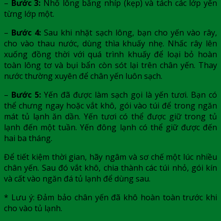
–
Bước 3:
Nhổ lông bằng nhíp (kẹp) và tách các lớp yến
từng lớp một.
–
Bước 4:
Sau khi nhặt sạch lông, bạn cho yến vào rây,
cho vào thau nước, dùng thìa khuấy nhẹ. Nhấc rây lên
xuống đồng thời với quá trình khuấy để loại bỏ hoàn
toàn lông tơ và bụi bẩn còn sót lại trên chân yến. Thay
nước thường xuyên để chân yến luôn sạch.
–
Bước 5:
Yến đã được làm sạch gọi là yến tươi. Bạn có
thể chưng ngay hoặc vắt khô, gói vào túi để trong ngăn
mát tủ lạnh ăn dần. Yến tươi có thể được giữ trong tủ
lạnh đến một tuần. Yến đông lạnh có thể giữ được đến
hai ba tháng.
Để tiết kiệm thời gian, hãy ngâm và sơ chế một lúc nhiều
chân yến. Sau đó vắt khô, chia thành các túi nhỏ, gói kín
và cất vào ngăn đá tủ lạnh để dùng sau.
* Lưu ý: Đảm bảo chân yến đã khô hoàn toàn trước khi
cho vào tủ lạnh.